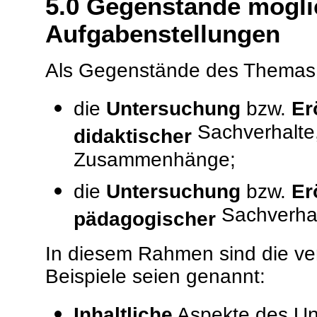
5.0
Gegenstände mögli
Aufgabenstellungen
Als Gegenstände des Themas 
die
Untersuchung
bzw.
Er
Sachverhalte,
didaktischer
Zusammenhänge;
die
Untersuchung
bzw.
Er
Sachverhal
pädagogischer
In diesem Rahmen sind die ve
Beispiele seien genannt:
Inhaltliche
Aspekte des Unt